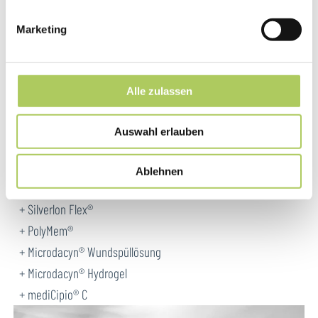
CompriHeal®
Marketing
CompriSave®
BactoSave Active®
ProFoam
Alle zulassen
JustSox®
JustTube®
Auswahl erlauben
Zorflex®
LA
Zorflex®
Ablehnen
Xtrata®
Silverlon Flex®
PolyMem®
Microdacyn® Wundspüllösung
Microdacyn® Hydrogel
mediCipio® C